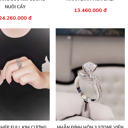
NUÔI CẤY
13.460.000 đ
24.260.000 đ
HÉP FULL KIM CƯƠNG
NHẪN ĐÍNH HÔN 3 STONE VIÊN