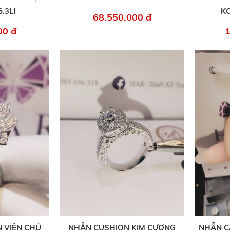
.3LI
KC
68.550.000 đ
00 đ
1
 VIÊN CHỦ
NHẪN CUSHION KIM CƯƠNG
NHẪN C