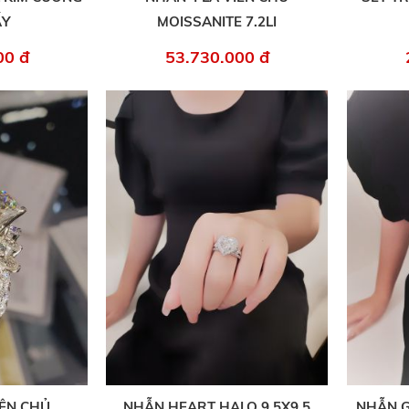
ẤY
MOISSANITE 7.2LI
00 đ
53.730.000 đ
ÊN CHỦ
NHẪN HEART HALO 9.5X9.5
NHẪN G