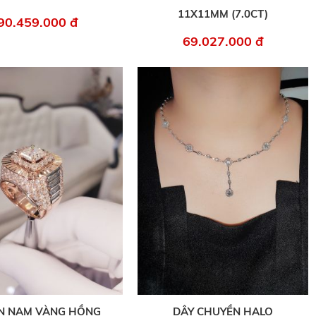
11X11MM (7.0CT)
90.459.000 đ
69.027.000 đ
N NAM VÀNG HỒNG
DÂY CHUYỀN HALO