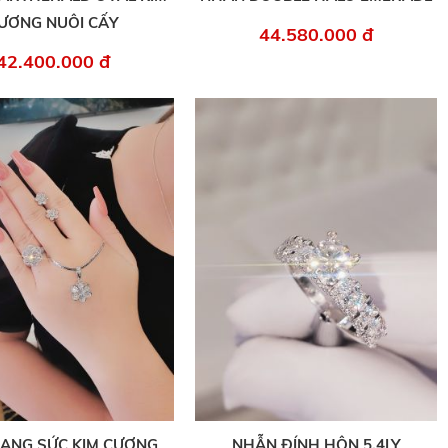
ƯƠNG NUÔI CẤY
44.580.000 đ
42.400.000 đ
RANG SỨC KIM CƯƠNG
NHẪN ĐÍNH HÔN 5.4LY