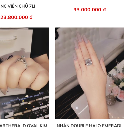
NC VIÊN CHỦ 7LI
93.000.000 đ
23.800.000 đ
ARTHERALD OVAL KIM
NHẪN DOUBLE HALO EMERADL