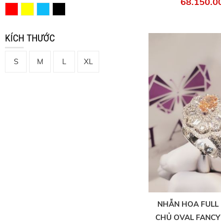
68.150.0
KÍCH THƯỚC
S
M
L
XL
NHẪN HOA FULL 
CHỦ OVAL FANCY 