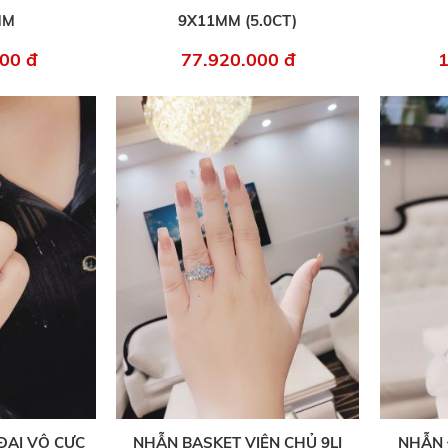
MM
9X11MM (5.0CT)
00 đ
77.920.000 đ
1
ĐAI VÔ CỰC
NHẪN BASKET VIÊN CHỦ 9LI
NHẪN 