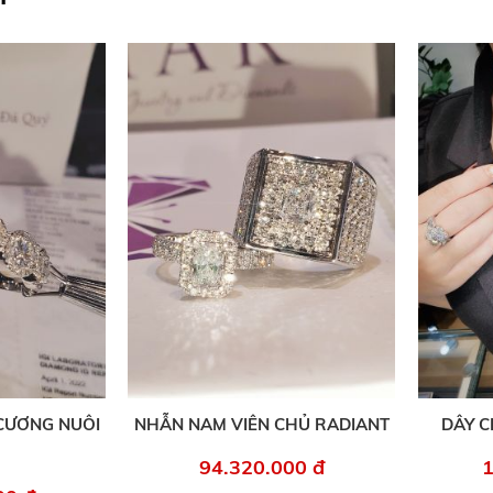
CƯƠNG NUÔI
NHẪN NAM VIÊN CHỦ RADIANT
DÂY C
94.320.000 đ
1