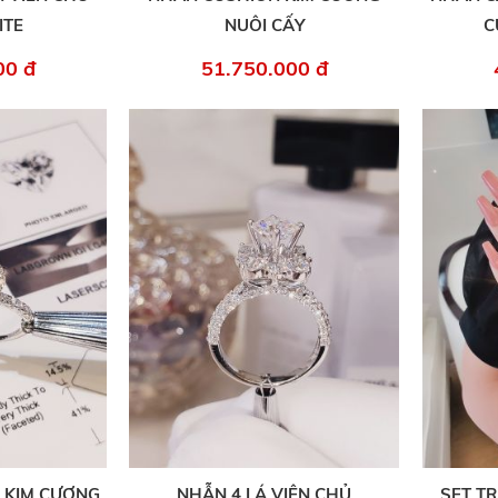
ITE
NUÔI CẤY
C
00 đ
51.750.000 đ
 KIM CƯƠNG
NHẪN 4 LÁ VIÊN CHỦ
SET T