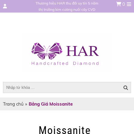
Thương hiệu HAR thu đổi uy tín 5 năm
0
thị trường kim cương nuôi cấy CVD
Trang chủ
»
Bảng Giá Moissanite
Moissanite