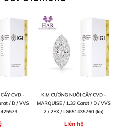
 CẤY CVD -
KIM CƯƠNG NUÔI CẤY CVD -
rat / D / VVS
MARQUISE / 1.33 Carat / D / VVS
73425573
2 / 2EX / LG651435760 (kb)
ệ
Liên hệ