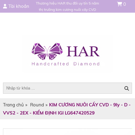
Thương hiệu HAR thu đổi uy tín 5 năm
0
Tài khoản
thị trường kim cương nuôi cấy CVD
Trang chủ
»
Round
»
KIM CƯƠNG NUÔI CẤY CVD - 9ly - D -
VVS2 - 2EX - KIỂM ĐỊNH IGI LG647420529