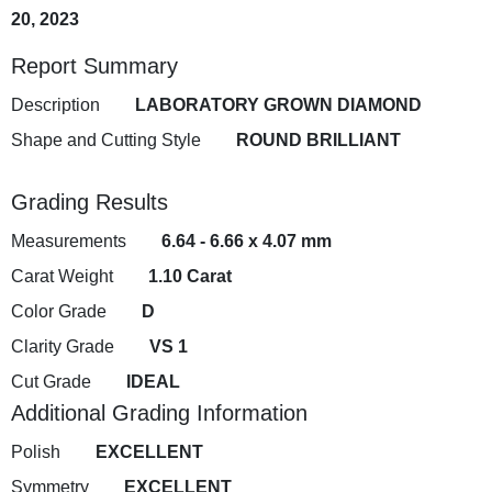
20, 2023
Report Summary
Description
LABORATORY GROWN DIAMOND
Shape and Cutting Style
ROUND BRILLIANT
Grading Results
Measurements
6.64 - 6.66 x 4.07 mm
Carat Weight
1.10 Carat
Color Grade
D
Clarity Grade
VS 1
Cut Grade
IDEAL
Additional Grading Information
Polish
EXCELLENT
Symmetry
EXCELLENT