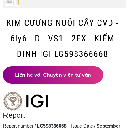
KIM CƯƠNG NUÔI CẤY CVD -
6ly6 - D - VS1 - 2EX - KIỂM
ĐỊNH IGI LG598366668
Liên hệ với Chuyên viên tư vấn
Report
Report number /
LG598366668
Issue Date /
September