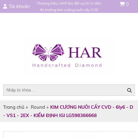
Thương hiệu HAR thu đổi uy tín 5 năm
0
Tài khoản
thị trường kim cương nuôi cấy CVD
Trang chủ
»
Round
»
KIM CƯƠNG NUÔI CẤY CVD - 6ly6 - D
- VS1 - 2EX - KIỂM ĐỊNH IGI LG598366668