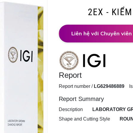
2EX - KIỂ
Liên hệ với Chuyên viên
Report
Report number /
LG629486889
Iss
Report Summary
Description
LABORATORY G
Shape and Cutting Style
ROUN