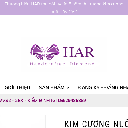
Thương hiệu HAR thu đổi uy tín 5 năm thị trường kim cương
nuôi cấy CVD
GIỚI THIỆU
SẢN PHẨM
ĐĂNG KÝ - ĐĂNG NH
 VVS2 - 2EX - KIỂM ĐỊNH IGI LG629486889
KIM CƯƠNG NUÔI 