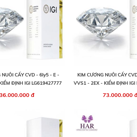
NUÔI CẤY CVD - 6ly5 - E -
KIM CƯƠNG NUÔI CẤY CVD -
 KIỂM ĐỊNH IGI LG619427777
VVS1 - 2EX - KIỂM ĐỊNH IG
36.000.000 đ
73.000.000 