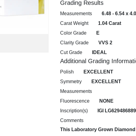
Grading Results
Measurements
6.48 - 6.54 x 4
Carat Weight
1.04 Carat
Color Grade
E
Clarity Grade
VVS 2
Cut Grade
IDEAL
Additional Grading Informat
Polish
EXCELLENT
Symmetry
EXCELLENT
Measurements
Fluorescence
NONE
Inscription(s)
IGI LG629486889
Comments
This Laboratory Grown Diamond 