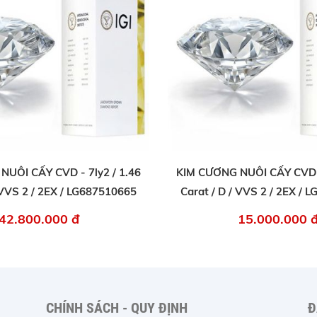
UÔI CẤY CVD - 7ly2 / 1.46
KIM CƯƠNG NUÔI CẤY CVD -
 VVS 2 / 2EX / LG687510665
Carat / D / VVS 2 / 2EX /
42.800.000 đ
15.000.000 
CHÍNH SÁCH - QUY ĐỊNH
Đ