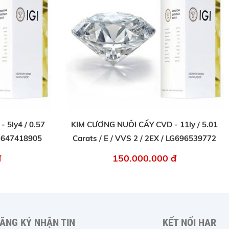
 5ly4 / 0.57
KIM CƯƠNG NUÔI CẤY CVD - 11ly / 5.01
 LG647418905
Carats / E / VVS 2 / 2EX / LG696539772
đ
150.000.000 đ
ĂNG KÝ NHẬN TIN
KẾT NỐI HAR