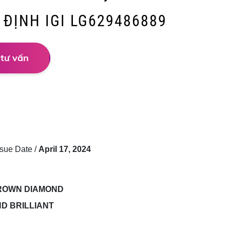
M ĐỊNH IGI LG629486889
 tư vấn
ue Date /
April 17, 2024
ROWN DIAMOND
D BRILLIANT