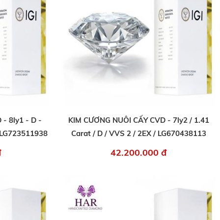
 8ly1 - D -
KIM CƯƠNG NUÔI CẤY CVD - 7ly2 / 1.41
I LG723511938
Carat / D / VVS 2 / 2EX / LG670438113
đ
42.200.000 đ