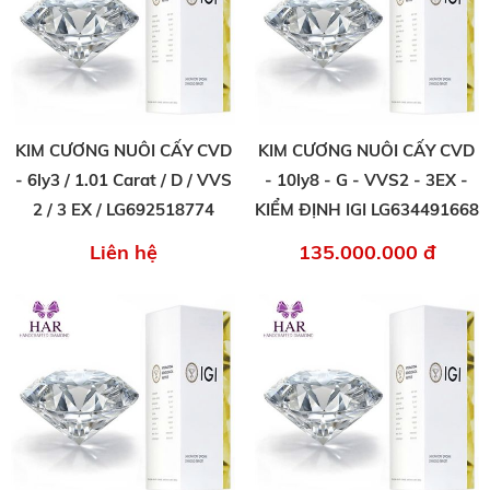
KIM CƯƠNG NUÔI CẤY CVD
KIM CƯƠNG NUÔI CẤY CVD
- 6ly3 / 1.01 Carat / D / VVS
- 10ly8 - G - VVS2 - 3EX -
2 / 3 EX / LG692518774
KIỂM ĐỊNH IGI LG634491668
Liên hệ
135.000.000 đ