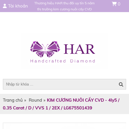
Thương hiệu HAR thu đổi uy tín 5 năm
0
Tài khoản
thị trường kim cương nuôi cấy CVD
Trang chủ
»
Round
»
KIM CƯƠNG NUÔI CẤY CVD - 4ly5 /
0.35 Carat / D / VVS 1 / 2EX / LG675501439