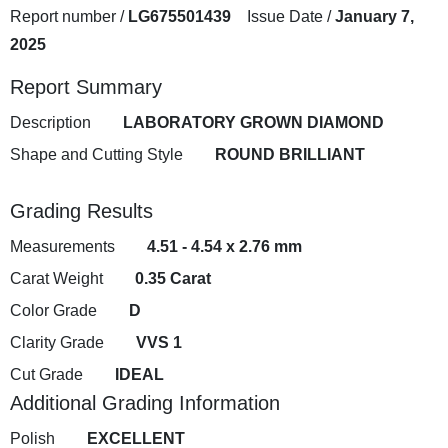
Report number /
LG675501439
Issue Date /
January 7,
2025
Report Summary
Description
LABORATORY GROWN DIAMOND
Shape and Cutting Style
ROUND BRILLIANT
Grading Results
Measurements
4.51 - 4.54 x 2.76 mm
Carat Weight
0.35 Carat
Color Grade
D
Clarity Grade
VVS 1
Cut Grade
IDEAL
Additional Grading Information
Polish
EXCELLENT