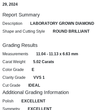
29, 2024
Report Summary
Description
LABORATORY GROWN DIAMOND
Shape and Cutting Style
ROUND BRILLIANT
Grading Results
Measurements
11.04 - 11.13 x 6.63 mm
Carat Weight
5.02 Carats
Color Grade
E
Clarity Grade
VVS 1
Cut Grade
IDEAL
Additional Grading Information
Polish
EXCELLENT
Symmetry
EXCELLENT