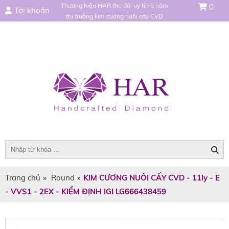
Thương hiệu HAR thu đổi uy tín 5 năm
0
Tài khoản
thị trường kim cương nuôi cấy CVD
Trang chủ
»
Round
»
KIM CƯƠNG NUÔI CẤY CVD - 11ly - E
- VVS1 - 2EX - KIỂM ĐỊNH IGI LG666438459