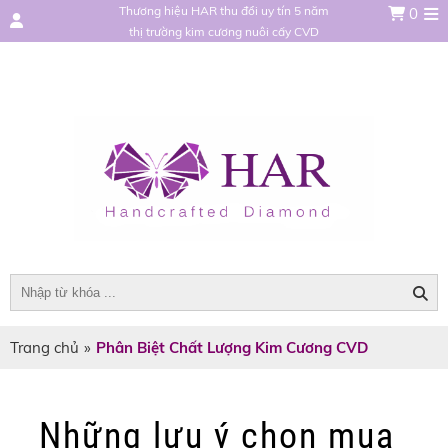
Thương hiệu HAR thu đổi uy tín 5 năm
0
thị trường kim cương nuôi cấy CVD
Trang chủ
»
Phân Biệt Chất Lượng Kim Cương CVD
Những lưu ý chọn mua