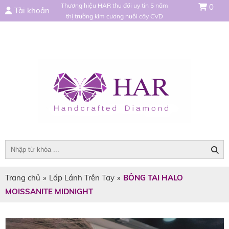
Thương hiệu HAR thu đổi uy tín 5 năm
0
Tài khoản
thị trường kim cương nuôi cấy CVD
Trang chủ
»
Lấp Lánh Trên Tay
»
BÔNG TAI HALO
MOISSANITE MIDNIGHT