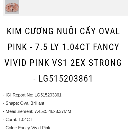
KIM CƯƠNG NUÔI CẤY OVAL
PINK - 7.5 LY 1.04CT FANCY
VIVID PINK VS1 2EX STRONG
- LG515203861
- IGI Report No: LG515203861
- Shape: Oval Brilliant
- Measurement: 7.45x5.46x3.37MM
- Carat: 1.04CT
- Color: Fancy Vivid Pink